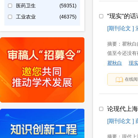
医药卫生
(59351)
"现实"的
工业农业
(46375)
[期刊论文 ]
摘要：瞿秋白的
值至今还没有得
瞿秋白
现
在线阅
论现代上
[期刊论文 ]
摘要：现代上