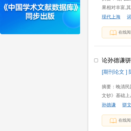
果相对丰富,
现代上海
在线阅
论孙德谦
[期刊论文 ]
摘要：晚清民
文钞》基础上
孙德谦
骈
在线阅