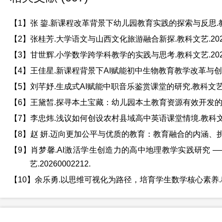
【1】张 鋆.新课程改革背景下幼儿园教育实践的探索与反思.教科文艺
【2】张桂芳.大学语文与山西文化旅游融合新探.教科文艺.20260
【3】甘世辉.小学数学跨学科教学的实践与思考.教科文艺.20260
【4】王佳星.新课程背景下AI赋能初中生物教育教学改革与创新.教科
【5】刘芊妤.生成式AI赋能中职音乐鉴赏课堂的研究.教科文艺.202
【6】王黛皙.探寻本土宝藏：幼儿园本土教育资源有效开发的实践策略
【7】李忠炜.浅议如何创设农村县域高中英语课堂情境.教科文艺.20
【8】赵 妍.迈向更加公平与优质的教育：教育融合的内涵、挑战与路
【9】肖梦馨.AI激活学生创造力的高中地理教学实践研究 
艺.20260002212.
【10】余乐勇.以思维可视化为路径，培育学生数学核心素养.教科文