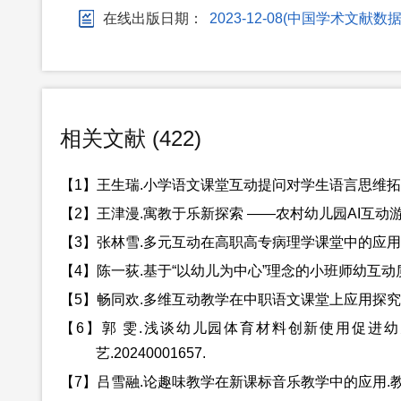
在线出版日期：
2023-12-08(中国学术
相关文献 (422)
【1】王生瑞.小学语文课堂互动提问对学生语言思维拓展的实
【2】王津漫.寓教于乐新探索 ——农村幼儿园AI互动游戏在
【3】张林雪.多元互动在高职高专病理学课堂中的应用.教科文
【4】陈一荻.基于“以幼儿为中心”理念的小班师幼互动质量提
【5】畅同欢.多维互动教学在中职语文课堂上应用探究.教科文
【6】郭 雯.浅谈幼儿园体育材料创新使用促进
艺.20240001657.
【7】吕雪融.论趣味教学在新课标音乐教学中的应用.教科文艺