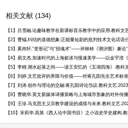
相关文献 (134)
【1】吕雪融.论趣味教学在新课标音乐教学中的应用.教科文艺.202
【2】曹钺.纠结的道德想象:正能量短剧的批判技术文化话语分析.教科
【3】奚炜轩."变形记"与"招魂术"——评林棹《潮汐图》兼论"新南方
【4】易文杰.加速时代的上海叙述与慢速美学——以金宇澄《繁花》
【5】李鲤.潮水起落之间——读王安忆的《五湖四海》.教科文艺.20
【6】刘婷.文艺批评的界限与价值——对蒋孔阳先生艺术标准问题的
【7】刘涛.创作与理论的交融:蒋孔阳诗论刍议.教科文艺.202315
【8】曹晓华.英文新媒体译播策略与上海城市形象的对外传播.教科文
【9】王珍.马克思主义宗教学建设的成绩与未来.教科文艺.20231
【10】宋莉华.高第《西人论中国书目》之小说史学史建构.教科文艺.