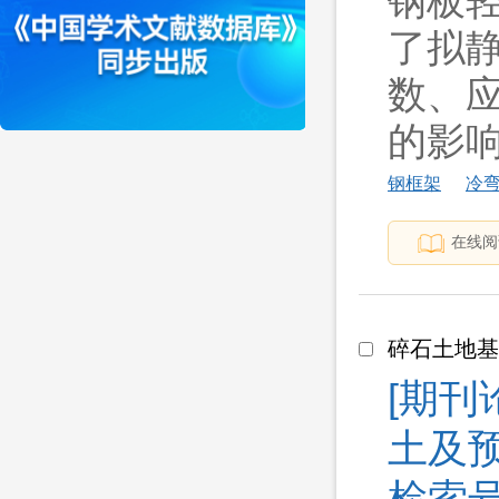
钢板轻
了拟
数、
的影响;计
钢框架
冷
在线阅
碎石土地
[期刊
土及预
检索号 