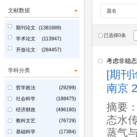
文献数据
题名
期刊论文
(1381689)
已选择0条
学术论文
(113947)
开放论文
(284457)
考虑非稳
学科分类
[期刊
南京 2
哲学政法
(29299)
社会科学
(188475)
摘要
经济财政
(496180)
态水
教科文艺
(76729)
蒸气
基础科学
(17384)