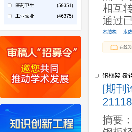
相互转
医药卫生
(59351)
工业农业
(46375)
通过已有
木结构
水
在线阅
钢框架-覆
[期刊
2111
摘要：