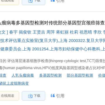
引用
在线阅读
下载
头瘤病毒多基因型检测对传统部分基因型宫颈癌筛
论文 ] 春宇 揭俊钦 王贤吉 周萍 蒋虹丽 杜莉 祖恩晴 李
技术评估重点实验室(复旦大学),上海 2000322.复旦大学
康委员会,上海 2001254.上海市妇幼保健中心科教科,上海 2
的 评估薄层液基细胞学检查(thinprep cytologic test
(human papilloma virus,HPV)低度风险基因型感染者占比对HP
筛查
人乳头瘤病毒
多基因型检测
部分基因型检测
价
鳞状上皮细胞病变
引用
在线阅读
下载