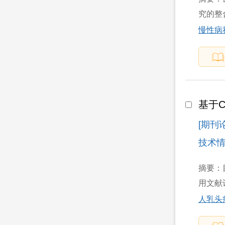
究的整合性
慢性病
基于C
[期刊
技术情报
摘要：目
用文献
人乳头