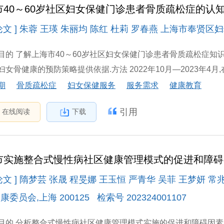
市40～60岁社区妇女保健门诊患者骨质疏松症的认
文 ] 朱蓉 王瑛 朱丽均 陈红 杜莉 罗春燕 上海市奉贤区妇幼保
目的 了解上海市40～60岁社区妇女保健门诊患者骨质疏松症知
女骨健康的预防策略提供依据.方法 2022年10月—2023年4月,
期
骨质疏松症
妇女保健服务
服务需求
健康教育
引用
在线阅读
下载
市实施整合式慢性病社区健康管理模式的促进和障
论文 ] 隋梦芸 张晟 程旻娜 王玉恒 严青华 吴菲 王梦妍 常
委员会,上海 200125 检索号 202324001107
目的 分析整合式慢性病社区健康管理模式实施的促进和障碍因素