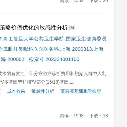
阅读：2352
下载：20
查策略价值优化的敏感性分析
欣 李真 1.复旦大学公共卫生学院,国家卫生健康委员
附属眼耳鼻喉科医院医务科,上海 2000313.上海
00062 检索号 202324001105
,TCT)筛查技术的有效性、部分宫颈癌诊断费用和初始人群中人乳
V多基因型和HPV部分(16/18)基因.....
值
成本效果
敏感性分析
薄层液基细胞学检查
阅读：1993
下载：18