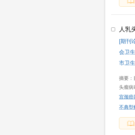
人乳
[期刊
会卫生
市卫生健
摘要：目
头瘤病毒
宫颈癌
不典型