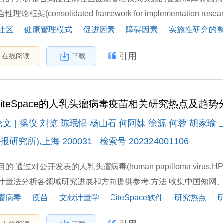
理论框架(consolidated framework for implementation re
社区
健康管理模式
促进因素
障碍因素
实施性研究的
引用
在线阅读
下载
iteSpace的人乳头瘤病毒疫苗相关研究热点及趋
论文 ] 操仪 刘览 陈珉惺 杨山石 何阿妹 徐源 何蓉 胡
研究所),上海 200031 检索号 202324001106
的 通过对公开发表的人乳头瘤病毒(human papilloma viru
计量法分析各领域研究进展和方向提供参考.方法 收集中国知网、万方数据
瘤病毒
疫苗
文献计量学
CiteSpace软件
研究热点