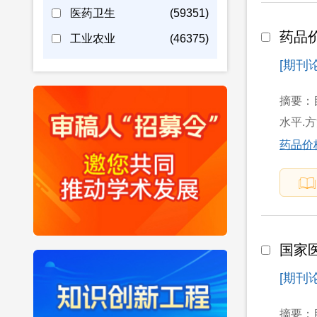
医药卫生
(59351)
药品
工业农业
(46375)
[期刊
摘要：
水平.
药品价
国家
[期刊论
摘要：