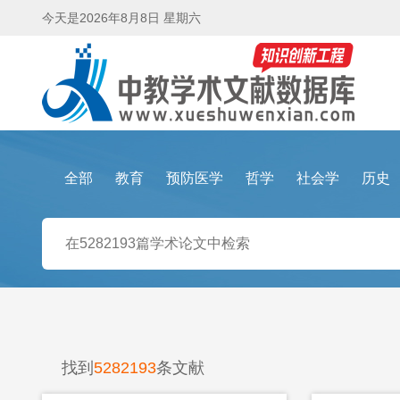
今天是
2026年8月8日 星期六
全部
教育
预防医学
哲学
社会学
历史
找到
5282193
条文献