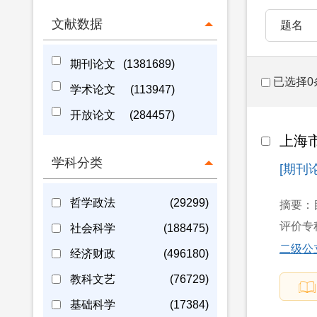
文献数据
题名
期刊论文
(1381689)
已选择0
学术论文
(113947)
开放论文
(284457)
上海
学科分类
[期刊
哲学政法
(29299)
摘要：
评价专科
社会科学
(188475)
二级公
经济财政
(496180)
教科文艺
(76729)
基础科学
(17384)