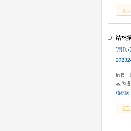
结核
[期刊
20232
摘要：目
素,为进
结核病