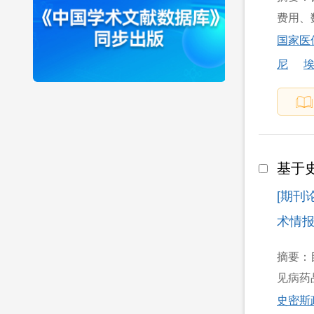
费用、数
国家医
尼
基于
[期刊
术情报研
摘要：
见病药
史密斯