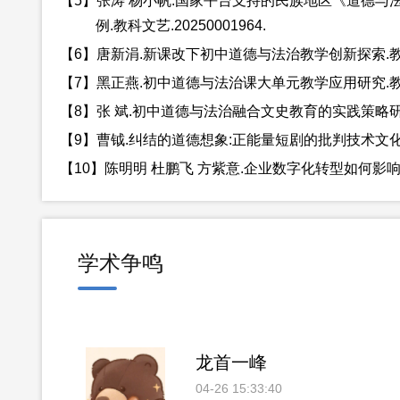
【5】张涛 杨小帆.国家平台支持的民族地区《道德与
例.教科文艺.20250001964.
【6】唐新涓.新课改下初中道德与法治教学创新探索.教科文艺
【7】黑正燕.初中道德与法治课大单元教学应用研究.教科文艺
【8】张 斌.初中道德与法治融合文史教育的实践策略研究.教
【9】曹钺.纠结的道德想象:正能量短剧的批判技术文化话语分
【10】陈明明 杜鹏飞 方紫意.企业数字化转型如何影响出口产
学术争鸣
龙首一峰
04-26 15:33:40